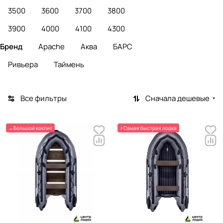
3500
3600
3700
3800
3900
4000
4100
4300
Бренд
Apache
Аква
БАРС
Ривьера
Таймень
Все фильтры
Сначала дешевые
↔️Большой кокпит
⚡Самая быстрая лодка